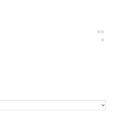
×
×
×