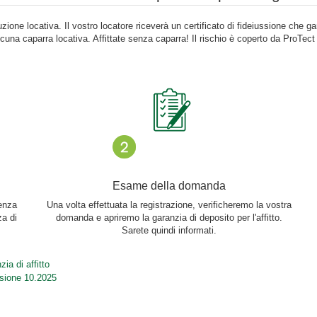
zione locativa. Il vostro locatore riceverà un certificato di fideiussione che g
lcuna caparra locativa. Affittate senza caparra! Il rischio è coperto da ProTe
Esame della domanda
senza
Una volta effettuata la registrazione, verificheremo la vostra
za di
domanda e apriremo la garanzia di deposito per l'affitto.
Sarete quindi informati.
ia di affitto
rsione 10.2025